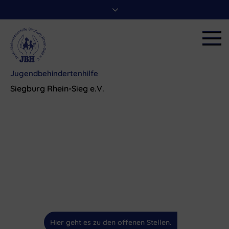
Skip
to
content
Jugendbehindertenhilfe
Siegburg Rhein-Sieg e.V.
Hier geht es zu den offenen Stellen.
Hier geht es zu den offenen Stellen.