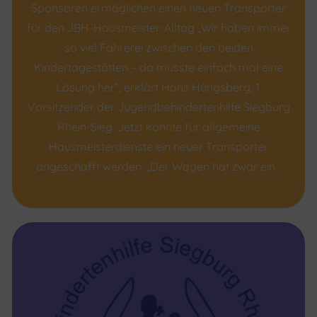
Sponsoren ermöglichen einen neuen Transporter
für den JBH-Hausmeister-Alltag „Wir haben immer
so viel Fahrerei zwischen den beiden
Kindertagestätten – da musste einfach mal eine
Lösung her“, erklärt Hans Hüngsberg, 1.
Vorsitzender der Jugendbehindertenhilfe Siegburg
Rhein-Sieg. Jetzt konnte für allgemeine
Hausmeisterdienste ein neuer Transporter
angeschafft werden. „Der Wagen hat zwar ein…