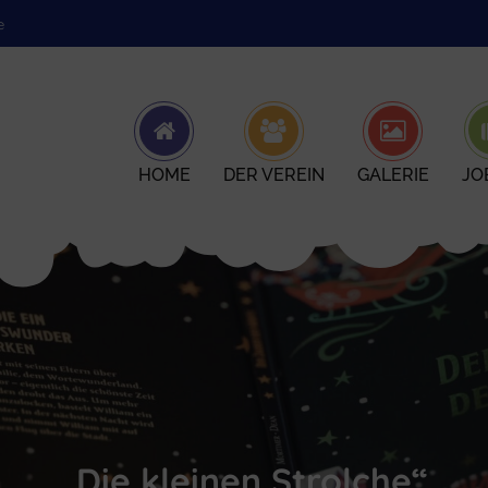
e
HOME
DER VEREIN
GALERIE
JO
„Die kleinen Strolche“