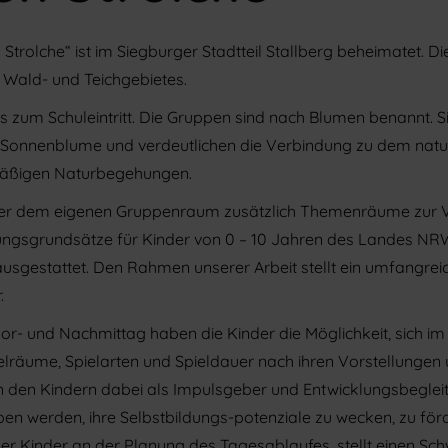
Strolche“ ist im Siegburger Stadtteil Stallberg beheimatet. Die 
 Wald- und Teichgebietes.
is zum Schuleintritt. Die Gruppen sind nach Blumen benannt. S
onnenblume und verdeutlichen die Verbindung zu dem natur
mäßigen Naturbegehungen.
ußer dem eigenen Gruppenraum zusätzlich Themenräume zur
ungsgrundsätze für Kinder von 0 – 10 Jahren des Landes NR
usgestattet. Den Rahmen unserer Arbeit stellt ein umfangrei
.
or- und Nachmittag haben die Kinder die Möglichkeit, sich i
lräume, Spielarten und Spieldauer nach ihren Vorstellungen u
 den Kindern dabei als Impulsgeber und Entwicklungsbegleite
 werden, ihre Selbstbildungs-potenziale zu wecken, zu förd
g der Kinder an der Planung des Tagesablaufes, stellt einen Sc