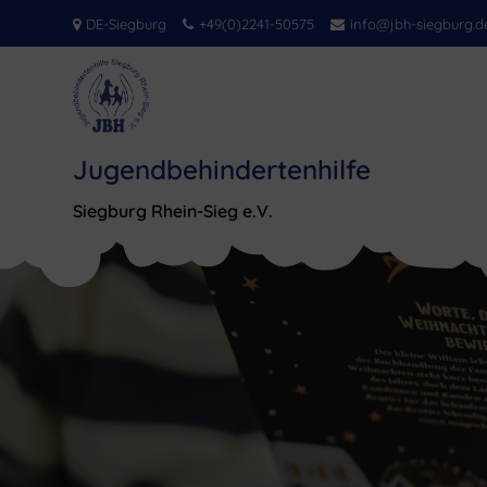
Skip
DE-Siegburg
+49(0)2241-50575
info@jbh-siegburg.d
to
content
Jugendbehindertenhilfe
Siegburg Rhein-Sieg e.V.