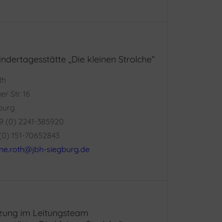
indertagesstätte „Die kleinen Strolche“
th
r Str. 16
burg
49 (0) 2241-385920
 (0) 151-70652843
ne.roth@jbh-siegburg.de
tzung im Leitungsteam