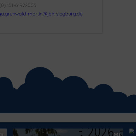
 (0) 151-61972005
a.grunwald-martin@jbh-siegburg.de