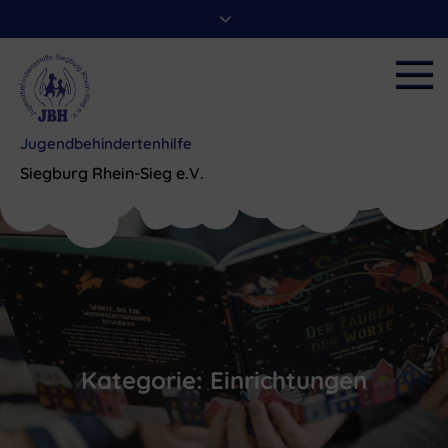
Skip
to
content
Jugendbehindertenhilfe
Siegburg Rhein-Sieg e.V.
Kategorie:
Einrichtungen