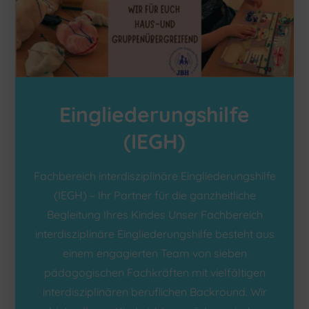
Eingliederungshilfe
(IEGH)
Fachbereich interdisziplinäre Eingliederungshilfe
(IEGH) – Ihr Partner für die ganzheitliche
Begleitung Ihres Kindes Unser Fachbereich
interdisziplinäre Eingliederungshilfe besteht aus
einem engagierten Team von sieben
pädagogischen Fachkräften mit vielfältigen
interdisziplinären beruflichen Backround. Wir